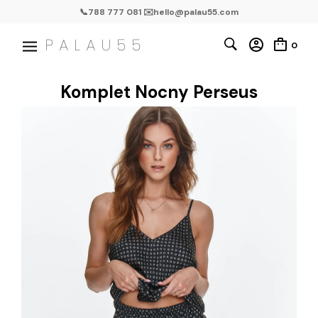
📞788 777 081 ✉️hello@palau55.com
0
Komplet Nocny Perseus