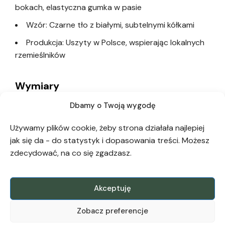
bokach, elastyczna gumka w pasie
Wzór: Czarne tło z białymi, subtelnymi kółkami
Produkcja: Uszyty w Polsce, wspierając lokalnych
rzemieślników
Wymiary
Dbamy o Twoją wygodę
Modelka ma 177 cm wzrostu i ma na sobie rozmiar S
Top
Używamy plików cookie, żeby strona działała najlepiej
jak się da - do statystyk i dopasowania treści. Możesz
zdecydować, na co się zgadzasz.
S
– szerokość w biuście 1/2: 47 cm, długość
całkowita mierzona od środka dekoltu: 41 cm
Akceptuję
M
– szerokość w biuście 1/2: 49 cm, długość
całkowita mierzona od środka dekoltu: 41 cm
Zobacz preferencje
L
– szerokość w biuście 1/2: 51 cm, długość