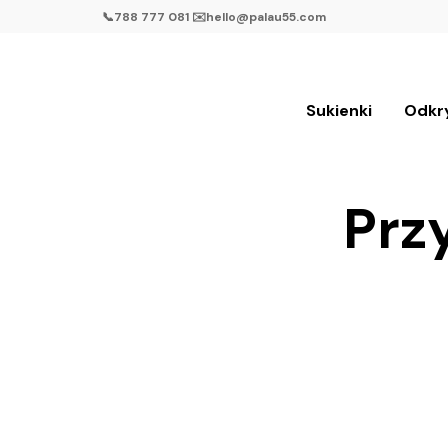
📞788 777 081 ✉️hello@palau55.com
Sukienki
Odkr
Prz