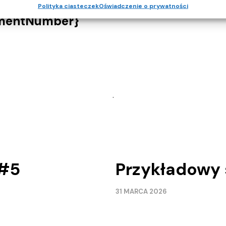
cumentNumber}
Polityka ciasteczek
Oświadczenie o prywatności
mentNumber}
.
 #5
Przykładowy 
31 MARCA 2026