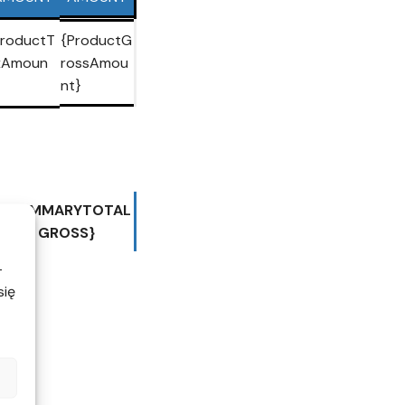
ProductT
{ProductG
xAmoun
rossAmou
nt}
{SUMMARYTOTAL
GROSS}
-
się