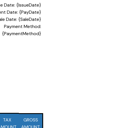
ue Date: {IssueDate}
nt Date: {PayDate}
ale Date: {SaleDate}
Payment Method:
{PaymentMethod}
TAX
GROSS
AMOUNT
AMOUNT