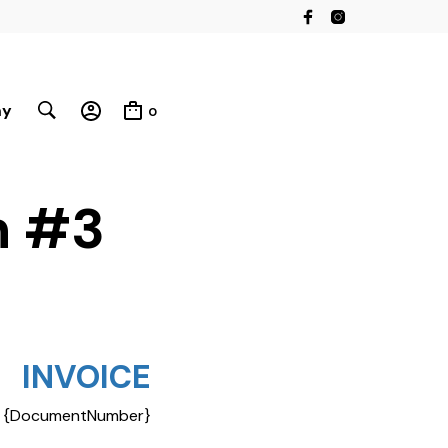
my
0
n #3
INVOICE
{DocumentNumber}