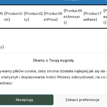
{ProductN
{
tN
{ProductU
{ProductQ
{ProductN
{ProductT
etAmoun
a
nit}
ty}
etPrice}
axRate}
t}
t}
y}
{SUMMARYTOTAL
{SUMMARYTOTAL
TAX NAME
Dbamy o Twoją wygodę
NET}
TAX}
ywamy plików cookie, żeby strona działała najlepiej jak się da 
 statystyk i dopasowania treści. Możesz zdecydować, na co 
adzasz.
ion
BankAccount}
Akceptuję
Zobacz preferencje
kName}