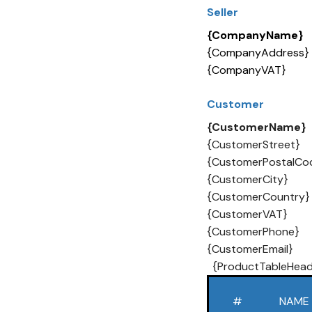
Seller
{CompanyName}
{CompanyAddress}
{CompanyVAT}
Customer
{CustomerName}
{CustomerStreet}
{CustomerPostalCod
{CustomerCity}
{CustomerCountry}
{CustomerVAT}
{CustomerPhone}
{CustomerEmail}
{ProductTableHead
#
NAME