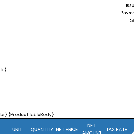
Iss
Payme
S
e},
er} {ProductTableBody}
NET
UNIT
QUANTITY
NET PRICE
TAX RATE
AMOUNT