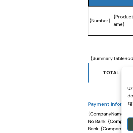
{Produc
{Number}
ame}
{SummaryTableBod
TOTAL
Uż
do
zg
Payment informat
{CompanyName}
No Bank: {Company
Bank: {CompanyBan