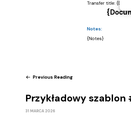
Transfer title: {Do
{Docu
Notes:
{Notes}
Previous Reading
Przykładowy szablon
31 MARCA 2026