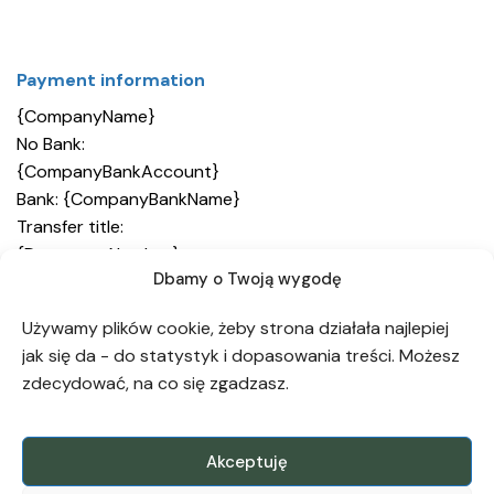
Payment information
{CompanyName}
No Bank:
{CompanyBankAccount}
Bank: {CompanyBankName}
Transfer title:
{DocumentNumber}
Dbamy o Twoją wygodę
{DocumentNumb
er}
Używamy plików cookie, żeby strona działała najlepiej
jak się da - do statystyk i dopasowania treści. Możesz
zdecydować, na co się zgadzasz.
Notes:
{Notes}
Akceptuję
.