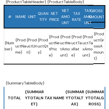
{ProductTableHeader} {ProductTableBody}
NET
TAX
GROSS
QUAN
NET
TAX
#
NAME
UNIT
AMO
AMO
AMOUNT
TITY
PRICE
RATE
UNT
UNT
{Prod
{Prod
{Prod
{Prod
{Prod
{Prod
{Prod
{Prod
uctGr
{Num
uctNe
uctNe
uctTa
uctTa
uctNa
uctUn
uctQt
ossA
ber}
tPric
tAmo
xRat
xAmo
me}
it}
y}
moun
e}
unt}
e}
unt}
t}
{SummaryTableBody}
{SUMMAR
{SUMMAR
{SUMMAR
TOTAL
YTOTALN
TAX NAME
YTOTALT
YTOTALG
ET}
AX}
ROSS}