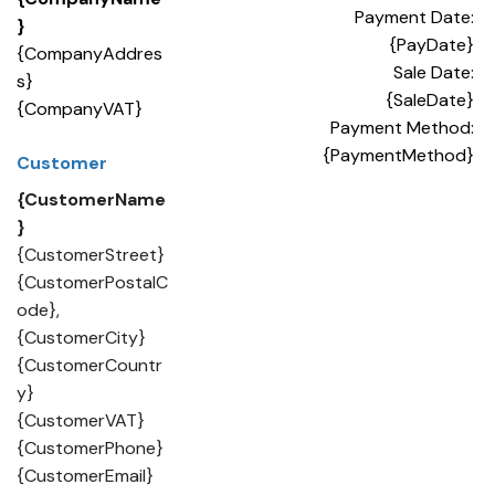
Payment Date:
}
{PayDate}
{CompanyAddres
Sale Date:
s}
{SaleDate}
{CompanyVAT}
Payment Method:
{PaymentMethod}
Customer
{CustomerName
}
{CustomerStreet}
{CustomerPostalC
ode},
{CustomerCity}
{CustomerCountr
y}
{CustomerVAT}
{CustomerPhone}
{CustomerEmail}