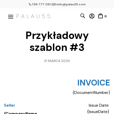
📞788 777 081 ✉️hello@palau55.com
0
Przykładowy
szablon #3
31 MARCA 2026
INVOICE
{DocumentNumber}
Seller
Issue Date:
{IssueDate}
{CompanyName