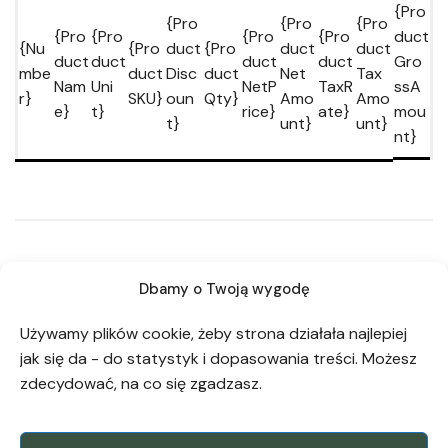
{Pro
{Pro
{Pro
{Pro
{Pro
{Pro
{Pro
{Pro
duct
{Nu
{Pro
duct
{Pro
duct
duct
duct
duct
duct
duct
Gro
mbe
duct
Disc
duct
Net
Tax
Nam
Uni
NetP
TaxR
ssA
r}
SKU}
oun
Qty}
Amo
Amo
e}
t}
rice}
ate}
mou
t}
unt}
unt}
nt}
Payment
Dbamy o Twoją wygodę
information
Używamy plików cookie, żeby strona działała najlepiej
{CompanyName}
jak się da - do statystyk i dopasowania treści. Możesz
No Bank: {CompanyBankAccount}
zdecydować, na co się zgadzasz.
Bank: {CompanyBankName}
Transfer title: {DocumentNumber}