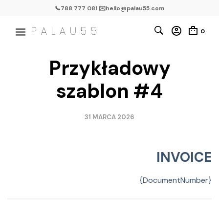
📞788 777 081 ✉️hello@palau55.com
0
Przykładowy
szablon #4
31 MARCA 2026
INVOICE
{DocumentNumber}