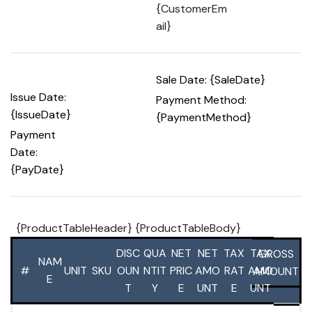
{CustomerEm
ail}
Sale Date: {SaleDate}
Issue Date:
Payment Method:
{IssueDate}
{PaymentMethod}
Payment
Date:
{PayDate}
{ProductTableHeader} {ProductTableBody}
DISC
QUA
NET
NET
TAX
TAX
GROSS
NAM
#
UNIT
SKU
OUN
NTIT
PRIC
AMO
RAT
AMO
AMOUNT
E
T
Y
E
UNT
E
UNT