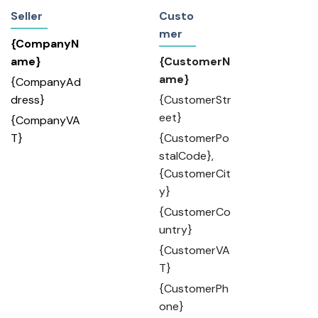
Seller
Custo
mer
{CompanyN
ame}
{CustomerN
ame}
{CompanyAd
dress}
{CustomerStr
eet}
{CompanyVA
T}
{CustomerPo
stalCode},
{CustomerCit
y}
{CustomerCo
untry}
{CustomerVA
T}
{CustomerPh
one}