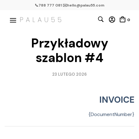
📞788 777 081 ✉️hello@palau55.com
0
Przykładowy
szablon #4
23 LUTEGO 2026
INVOICE
{DocumentNumber}