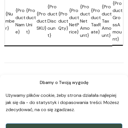
{Pro
{Pro
{Pro
{Pro
{Pro
{Pro
{Pro
{Pro
duct
{Nu
{Pro
duct
{Pro
duct
duct
duct
duct
duct
duct
Gro
mbe
duct
Disc
duct
Net
Tax
Nam
Uni
NetP
TaxR
ssA
r}
SKU}
oun
Qty}
Amo
Amo
e}
t}
rice}
ate}
mou
t}
unt}
unt}
nt}
Payment
Dbamy o Twoją wygodę
information
Używamy plików cookie, żeby strona działała najlepiej
{CompanyName}
jak się da - do statystyk i dopasowania treści. Możesz
No Bank: {CompanyBankAccount}
zdecydować, na co się zgadzasz.
Bank: {CompanyBankName}
Transfer title: {DocumentNumber}