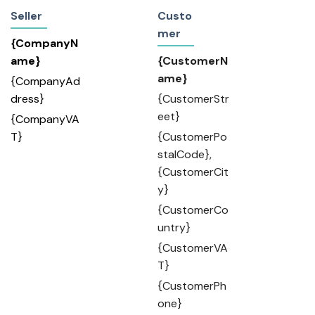
Seller
Custo
mer
{CompanyN
ame}
{CustomerN
ame}
{CompanyAd
dress}
{CustomerStr
eet}
{CompanyVA
T}
{CustomerPo
stalCode},
{CustomerCit
y}
{CustomerCo
untry}
{CustomerVA
T}
{CustomerPh
one}