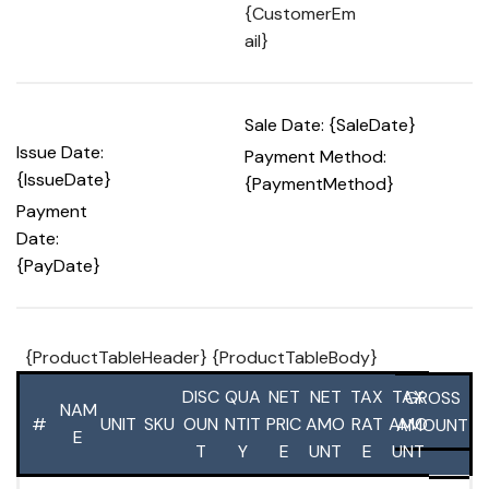
{CustomerEm
ail}
Sale Date: {SaleDate}
Issue Date:
Payment Method:
{IssueDate}
{PaymentMethod}
Payment
Date:
{PayDate}
{ProductTableHeader} {ProductTableBody}
DISC
QUA
NET
NET
TAX
TAX
GROSS
NAM
#
UNIT
SKU
OUN
NTIT
PRIC
AMO
RAT
AMO
AMOUNT
E
T
Y
E
UNT
E
UNT