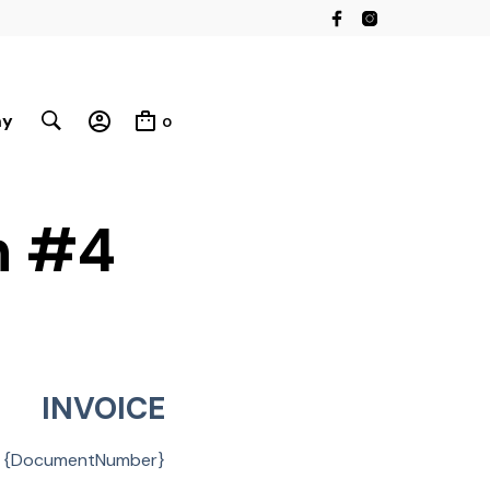
my
0
n #4
INVOICE
{DocumentNumber}