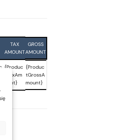
TAX
GROSS
AMOUNT
AMOUNT
c
{Produc
{Produc
t
tTaxAm
tGrossA
ount}
mount}
-
się