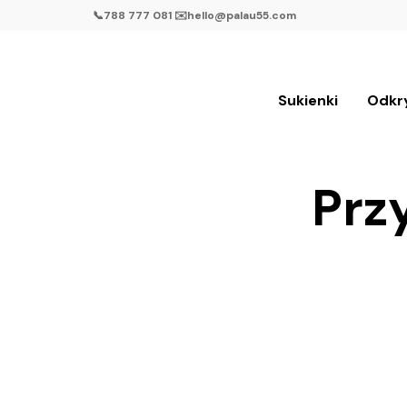
📞788 777 081 ✉️hello@palau55.com
Sukienki
Odkr
Prz