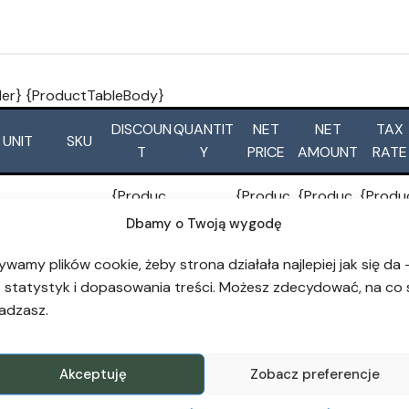
er} {ProductTableBody}
DISCOUN
QUANTIT
NET
NET
TAX
UNIT
SKU
T
Y
PRICE
AMOUNT
RATE
{Produc
{Produc
{Produc
{Produ
Produc
{Produc
{Produc
tDiscoun
tNetPric
tNetAm
tTaxRa
Dbamy o Twoją wygodę
Unit}
tSKU}
tQty}
t}
e}
ount}
e}
ywamy plików cookie, żeby strona działała najlepiej jak się da 
 statystyk i dopasowania treści. Możesz zdecydować, na co 
adzasz.
Akceptuję
Zobacz preferencje
ion