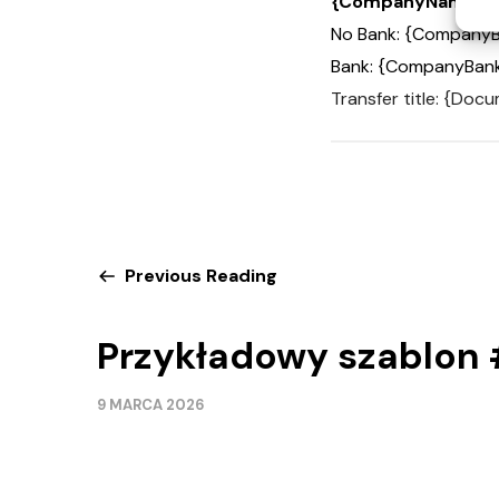
{CompanyName}
No Bank: {Company
Bank: {CompanyBan
Transfer title: {Do
Previous Reading
Przykładowy szablon
9 MARCA 2026