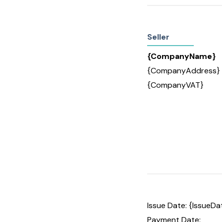
Seller
{CompanyName}
{CompanyAddress}
{CompanyVAT}
Issue Date: {IssueDa
Payment Date: