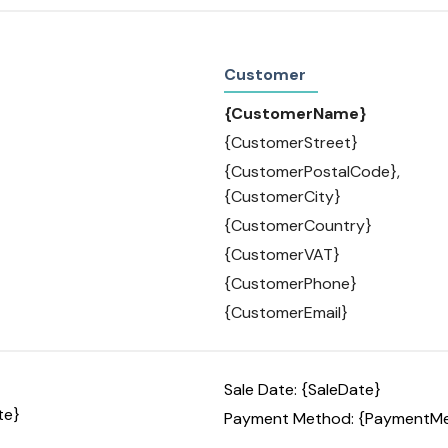
Customer
{CustomerName}
{CustomerStreet}
{CustomerPostalCode},
{CustomerCity}
{CustomerCountry}
{CustomerVAT}
{CustomerPhone}
{CustomerEmail}
Sale Date: {SaleDate}
te}
Payment Method: {PaymentM