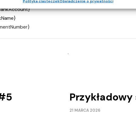
Polityka ciasteczek
Oświadczenie o prywatności
BankAccount}
kName}
cumentNumber}
.
 #5
Przykładowy 
21 MARCA 2026