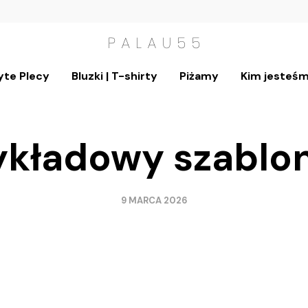
yte Plecy
Bluzki | T-shirty
Piżamy
Kim jesteś
ykładowy szablo
9 MARCA 2026