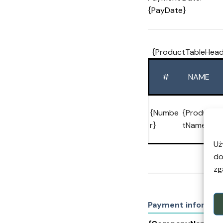
{PayDate}
{ProductTableHead
#
NAME
{Numbe
{Produc
{
r}
tName}
t
Uż
do
zg
Payment informat