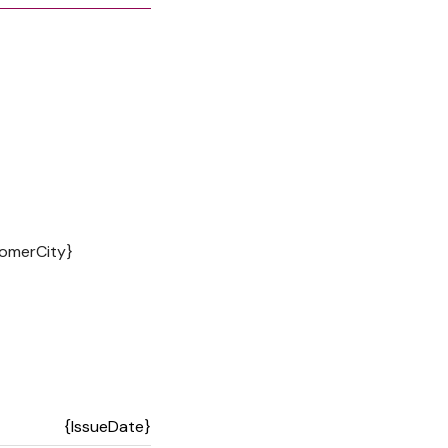
omerCity}
{IssueDate}