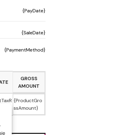
{PayDate}
{SaleDate}
{PaymentMethod}
GROSS
ATE
AMOUNT
tTaxR
{ProductGro
ssAmount}
-
się