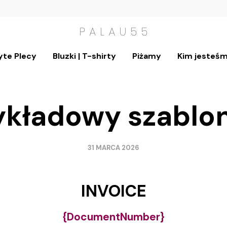
yte Plecy
Bluzki | T-shirty
Piżamy
Kim jesteś
ykładowy szablo
31 MARCA 2026
INVOICE
{DocumentNumber}