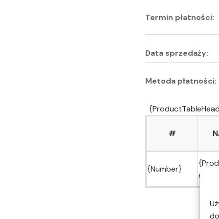
Termin płatności:
Data sprzedaży:
Metoda płatności:
{ProductTableHead
#
N
{Pro
{Number}
e}
Uż
do