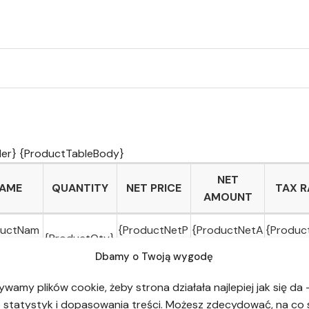
er} {ProductTableBody}
NET
AME
QUANTITY
NET PRICE
TAX R
AMOUNT
ductNam
{ProductNetP
{ProductNetA
{Produc
{ProductQty}
rice}
mount}
ate}
Dbamy o Twoją wygodę
ywamy plików cookie, żeby strona działała najlepiej jak się da 
{SummaryTableBody}
 statystyk i dopasowania treści. Możesz zdecydować, na co 