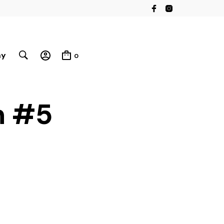
my
0
n #5