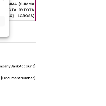
{SUMMA
{SUMMA
RYTOTA
RYTOTA
LTAX}
LGROSS}
mpanyBankAccount}
{DocumentNumber}