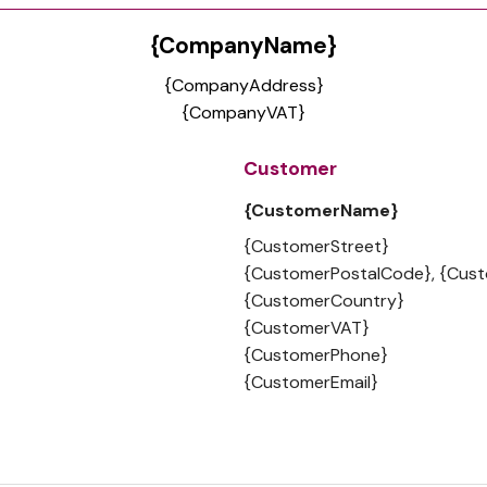
{CompanyName}
{CompanyAddress}
{CompanyVAT}
Customer
{CustomerName}
{CustomerStreet}
{CustomerPostalCode}, {Cust
{CustomerCountry}
{CustomerVAT}
{CustomerPhone}
{CustomerEmail}