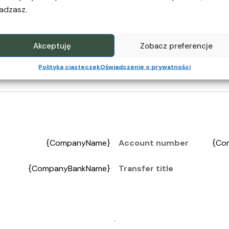
{SUMMA
adzasz.
TAX
TOTAL
RYTOTA
NAME
LNET}
Akceptuję
Zobacz preferencje
Polityka ciasteczek
Oświadczenie o prywatności
{CompanyName}
Account number
{Co
{CompanyBankName}
Transfer title
.