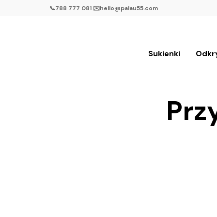
📞788 777 081 ✉️hello@palau55.com
Sukienki
Odkr
Prz